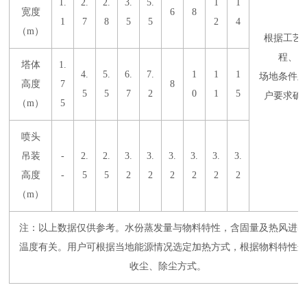
1.
2.
2.
3.
5.
1
1
宽度
6
8
1
7
8
5
5
2
4
（m）
根据工艺
程、
塔体
1.
4.
5.
6.
7.
1
1
1
场地条件及
高度
7
8
5
5
7
2
0
1
5
户要求确
（m）
5
喷头
吊装
-
2.
2.
3.
3.
3.
3.
3.
3.
高度
-
5
5
2
2
2
2
2
2
（m）
注：以上数据仅供参考。水份蒸发量与物料特性，含固量及热风进出
温度有关。用户可根据当地能源情况选定加热方式，根据物料特性选
收尘、除尘方式。